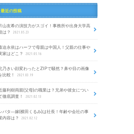
最近の投稿
片山友希の演技力がスゴイ！事務所や出身大学高
校は？
2021.05.23
森迫永依はハーフで母親は中国人！父親の仕事や
実家はどこ？
2021.05.16
北乃きい顔変わったとZIPで騒然？鼻や目の画像
を比較！
2021.03.19
近藤利樹両親(父母)の職業は？兄弟や彼女につい
て徹底調査！
2021.02.13
シバタ―嫁(横田くるみ)は社長！年齢や会社の事
業内容は？
2021.02.12