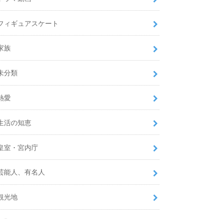
フィギュアスケート
家族
未分類
熱愛
生活の知恵
皇室・宮内庁
芸能人、有名人
観光地