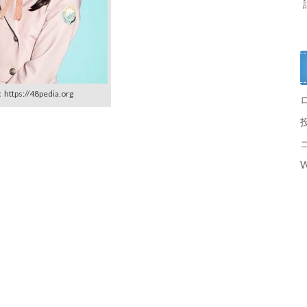
ttps://48pedia.org
W