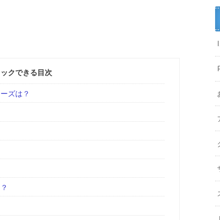
リックできる目次
レーズは？
は？