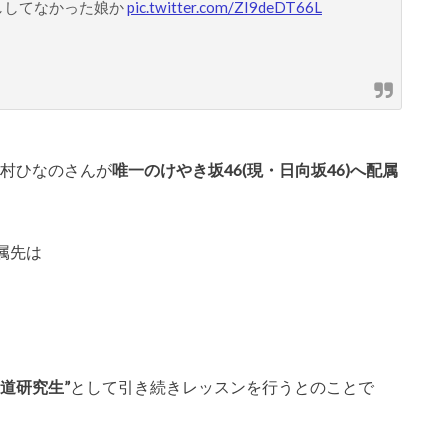
ししてなかった娘か
pic.twitter.com/ZI9deDT66L
上村ひなのさんが
唯一のけやき坂46(現・日向坂46)へ配属
属先は
坂道研究生”
として引き続きレッスンを行うとのことで