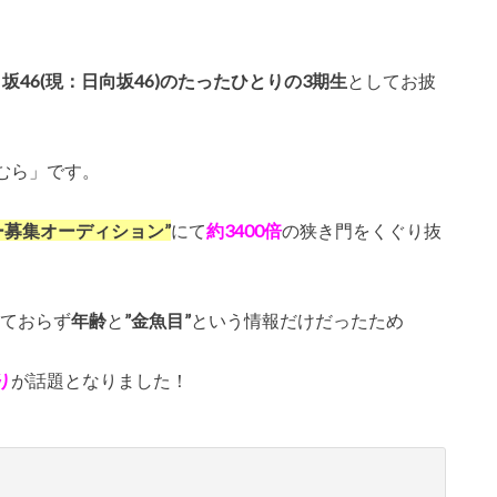
坂46(現：日向坂46)のたったひとりの3期生
としてお披
むら」です。
ー募集オーディション”
にて
約3400倍
の狭き門をくぐり抜
ておらず
年齢
と
”金魚目”
という情報だけだったため
り
が話題となりました！