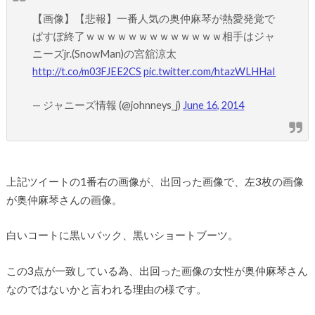
【画像】【悲報】一番人気の奥仲麻琴が熱愛発覚で
ぱすぽ終了ｗｗｗｗｗｗｗｗｗｗｗｗｗ相手はジャ
ニーズjr.(SnowMan)の宮舘涼太
http://t.co/m03FJEE2CS
pic.twitter.com/htazWLHHaI
— ジャニーズ情報 (@johnneys_j)
June 16, 2014
上記ツイートの1番右の画像が、出回った画像で、左3枚の画像
が奥仲麻琴さんの画像。
白いコートに黒いバック、黒いショートブーツ。
この3点が一致している為、出回った画像の女性が奥仲麻琴さん
なのではないかと言われる理由の様です。