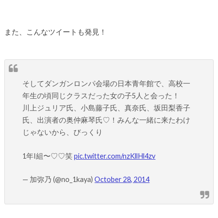
また、こんなツイートも発見！
そしてダンガンロンパ会場の日本青年館で、高校一
年生の頃同じクラスだった女の子5人と会った！
川上ジュリア氏、小島藤子氏、真奈氏、坂田梨香子
氏、出演者の奥仲麻琴氏♡！みんな一緒に来たわけ
じゃないから、びっくり
1年I組〜♡♡笑
pic.twitter.com/nzKllHl4zv
— 加弥乃 (@no_1kaya)
October 28, 2014