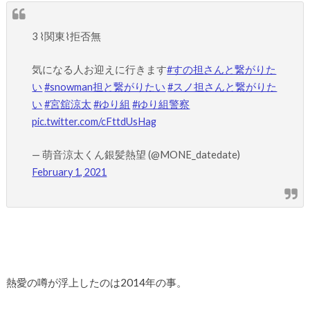
3 ⌇関東⌇拒否無
気になる人お迎えに行きます
#すの担さんと繋がりた
い
#snowman担と繋がりたい
#スノ担さんと繋がりた
い
#宮舘涼太
#ゆり組
#ゆり組警察
pic.twitter.com/cFttdUsHag
— 萌音涼太くん銀髪熱望 (@MONE_datedate)
February 1, 2021
熱愛の噂が浮上したのは2014年の事。