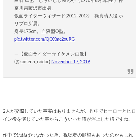
白石 隼也 しらいししゅんや（1990年8月3日生）神
奈川県藤沢市出身。
仮面ライダーウィザード(2012-2013) 操真晴人役 ホ
リプロ所属。
身長175cm。血液型O型。
pic.twitter.com/QOXmc2xuRG
— 【仮面ライダー☆イケメン画像】
(@kamenn_raidar)
November 17, 2019
2人が交際していた事実はありませんが、作中でヒーローとヒロ
イン役を演じていた事からこういった噂が浮上した様ですね。
作中では結ばれなかった為、視聴者の願望もあったのかもしれ