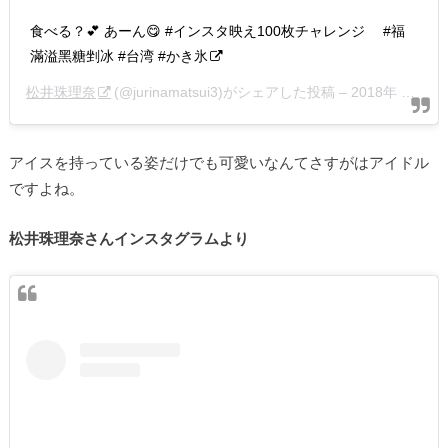
食べる？💕 あーん😋 #インスタ映え100枚チャレンジ #福
滿溢黑糖剉冰 #台湾 #かき氷
松井珠理奈
(@jurinamatsui3)がシェアした投稿 –
2018年 6月月5日午後11時49分PDT
アイスを持っている姿だけでも可愛いなんてさすがはアイドル
ですよね。
松井珠理奈さんインスタグラムより