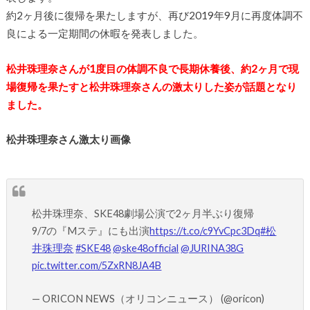
約2ヶ月後に復帰を果たしますが、再び2019年9月に再度体調不
良による一定期間の休暇を発表しました。
松井珠理奈さんが1度目の体調不良で長期休養後、約2ヶ月で現
場復帰を果たすと松井珠理奈さんの激太りした姿が話題となり
ました。
松井珠理奈さん激太り画像
松井珠理奈、SKE48劇場公演で2ヶ月半ぶり復帰
9/7の『Mステ』にも出演
https://t.co/c9YvCpc3Dq
#松
井珠理奈
#SKE48
@ske48official
@JURINA38G
pic.twitter.com/5ZxRN8JA4B
— ORICON NEWS（オリコンニュース） (@oricon)