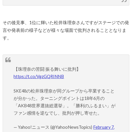
その後見事、1位に輝いた松井珠理奈さんですがステージでの発
言や発表前の様子などが様々な場面で批判されることとなりま
す。
【珠理奈の苦闘 振る舞いに批判】
https://t.co/VgzGQRINNB
SKE48の松井珠理奈が同グループから卒業すること
が分かった。ターニングポイントは18年6月の
「AKB48世界選抜総選挙」。「勝利のふるまい」が
ファン感情を逆なでし、批判が押し寄せた。
— Yahoo!ニュース (@YahooNewsTopics)
February 7,