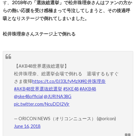
す。
2018年の「選抜総選挙」で松井珠理奈さんはファンの方か
らの熱い応援を受け感極まって号泣してしまうと、その後過呼
吸となりステージで倒れてしまいました。
松井珠理奈さんステージ上で倒れる
【AKB48世界選抜総選挙】
松井珠理奈、総選挙会場で倒れる 退場するもすぐ
さま復帰
https://t.co/0J33LfyMzX
#松井珠理奈
#AKB48世界選抜総選挙
#SKE48
#AKB48
@ske48official
@JURINA38G
pic.twitter.com/NcuDDI2Vjr
— ORICON NEWS（オリコンニュース） (@oricon)
June 16, 2018