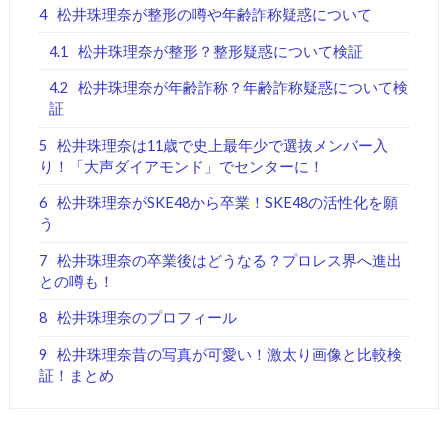
4
松井珠理奈が整形の噂や年齢詐称疑惑について
4.1
松井珠理奈が整形？整形疑惑について検証
4.2
松井珠理奈が年齢詐称？年齢詐称疑惑について検
証
5
松井珠理奈は11歳で史上最年少で選抜メンバー入
り！「大声ダイアモンド」でセンターに！
6
松井珠理奈がSKE48から卒業！SKE48の活性化を願
う
7
松井珠理奈の卒業後はどうなる？プロレス界へ進出
との噂も！
8
松井珠理奈のプロフィール
9
松井珠理奈昔の写真が可愛い！激太り画像と比較検
証！まとめ