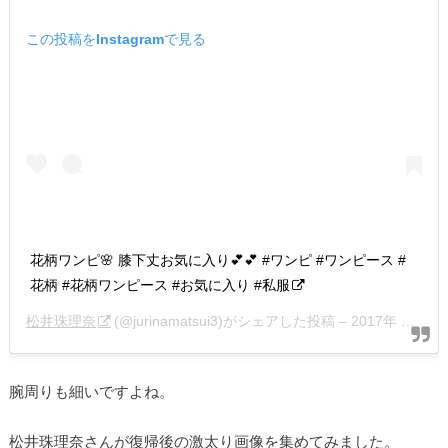
この投稿をInstagramで見る
花柄ワンピ🌸 膝下丈お気に入り💕💕 #ワンピ #ワンピース #
花柄 #花柄ワンピース #お気に入り #私服
松井珠理奈
(@jurinamatsui3)がシェアした投稿 –
2017年 5月月27日午前8時52分PDT
腕周りも細いですよね。
松井珠理奈さんが復帰後の激太り画像を集めてみました。