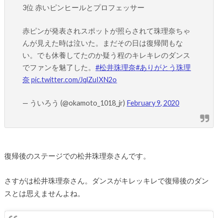
3位 赤いピンヒールとプロフェッサー
赤ピンが発表されスポットが照らされて珠理奈ちゃ
んが見えた時は泣いた。まだその日は復帰間もな
い。でも休養してたのか疑う程のキレキレのダンス
でファンを魅了した。
#松井珠理奈
#ありがとう珠理
奈
pic.twitter.com/JqlZuIXN2o
— ういろう (@okamoto_1018_jr)
February 9, 2020
復帰後のステージでの松井珠理奈さんです。
さすがは松井珠理奈さん。ダンスがキレッキレで復帰後のダン
スとは思えませんよね。