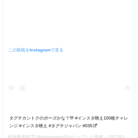
この投稿をInstagramで見る
タグチカントクのポーズかな？💚 #インスタ映え100枚チャレ
ンジ #インスタ映え #タグチジャパン #035
松井珠理奈
(@jurinamatsui3)がシェアした投稿 –
2017年11月月19日午後7時11分PST