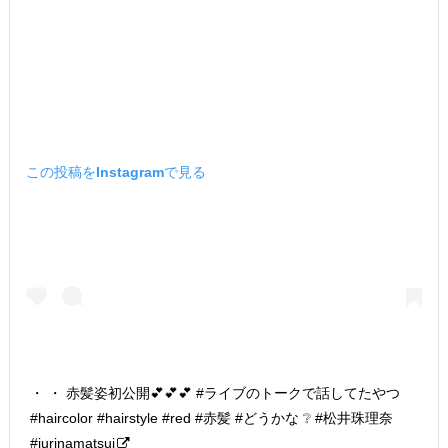
この投稿をInstagramで見る
・ ・ 赤髪姿初公開💕💕💕 #ライブのトークで話してたやつ
#haircolor #hairstyle #red #赤髪 #どうかな ❔ #松井珠理奈
#jurinamatsui