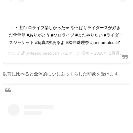
・ ・ 初ソロライブ楽しかった💋 やっぱりライダースが好き
だ💚💚💚 #ありがとう #ソロライブ #またやりたい #ライダー
スジャケット #写真2枚あるよ #松井珠理奈 #jurinamatsui
ヒロミ
(@leebomee55)がシェアした投稿 –
2020年 1月月6日午後9時04分PST
以前に比べると全体的に少しふっくらした印象を受けます。