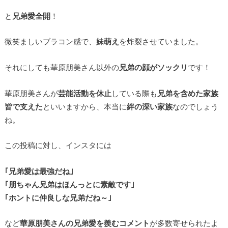
と
兄弟愛全開
！
微笑ましいブラコン感で、
妹萌え
を炸裂させていました。
それにしても華原朋美さん以外の
兄弟の顔がソックリ
です！
華原朋美さんが
芸能活動を休止
している際も
兄弟を含めた家族
皆で支えた
といいますから、本当に
絆の深い家族
なのでしょう
ね。
この投稿に対し、インスタには
｢兄弟愛は最強だね｣
｢朋ちゃん兄弟はほんっとに素敵です｣
｢ホントに仲良しな兄弟だね～｣
など
華原朋美さんの兄弟愛を羨むコメント
が多数寄せられたよ