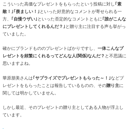
こういった高価なプレゼントをもらったという投稿に対し
｢素
敵！｣｢羨ましい！｣
といった好意的なコメントが寄せられる一
方、
｢自慢ウザい｣
といった否定的なコメントともに
｢誰がこんな
にプレゼントしてくれるんだ？｣
と贈り主に注目する声も挙がっ
ていました。
確かにブランドもののプレゼントばかりですし、
一体こんなプ
レゼントを頻繁にくれるってどんな人(関係)なんだ？
と不思議に
思いますよね。
華原朋美さんは
｢サプライズでプレゼントもらった～！｣
などプ
レゼントをもらったことは報告しているものの、その
贈り主
に
関しては明かしていません。
しかし最近、そのプレゼントの贈り主としてある人物が浮上し
ています。