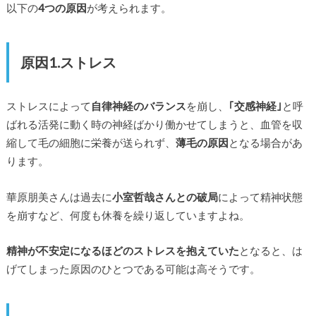
以下の
4つの原因
が考えられます。
原因1.ストレス
ストレスによって
自律神経のバランス
を崩し、
｢交感神経｣
と呼
ばれる活発に動く時の神経ばかり働かせてしまうと、血管を収
縮して毛の細胞に栄養が送られず、
薄毛の原因
となる場合があ
ります。
華原朋美さんは過去に
小室哲哉さんとの破局
によって精神状態
を崩すなど、何度も休養を繰り返していますよね。
精神が不安定になるほどのストレスを抱えていた
となると、は
げてしまった原因のひとつである可能は高そうです。