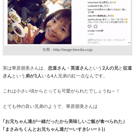
引用：http://image.itmedia.co.jp
実は華原朋美さんは、
忠道さん・英道さん
という
2人の兄
と
征道
さん
という
弟が1人
いる4人兄弟の紅一点なんです。
これは小さい頃からとっても可愛がられたでしょうね～！
とても仲の良い兄弟のようで、華原朋美さんは
｢お兄ちゃん達が一緒だったから美味しいご飯が食べられた｣
｢まさみちくんとお兄ちゃん達だーいすき(ハート)｣