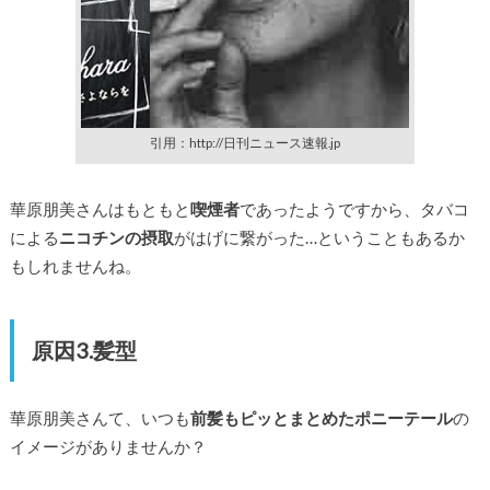
引用：http://日刊ニュース速報.jp
華原朋美さんはもともと
喫煙者
であったようですから、タバコ
による
ニコチンの摂取
がはげに繋がった…ということもあるか
もしれませんね。
原因3.髪型
華原朋美さんて、いつも
前髪もピッとまとめたポニーテール
の
イメージがありませんか？