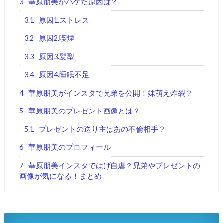
3
華原朋美がハゲた原因は？
3.1
原因1.ストレス
3.2
原因2.喫煙
3.3
原因3.髪型
3.4
原因4.睡眠不足
4
華原朋美がインスタで兄弟を公開！妹萌え炸裂？
5
華原朋美のプレゼント画像とは？
5.1
プレゼントの送り主はあの不倫相手？
6
華原朋美のプロフィール
7
華原朋美インスタではげ自虐？兄弟やプレゼントの
画像が気になる！まとめ