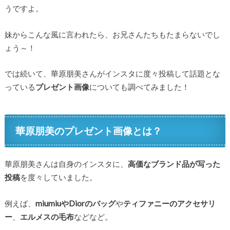
うですよ。
妹からこんな風に言われたら、お兄さんたちもたまらないでし
ょう～！
では続いて、華原朋美さんがインスタに度々投稿して話題とな
っている
プレゼント画像
についても調べてみました！
華原朋美のプレゼント画像とは？
華原朋美さんは自身のインスタに、
高価なブランド品が写った
投稿
を度々していました。
例えば、
miumiuやDiorのバッグ
や
ティファニーのアクセサリ
ー
、
エルメスの毛布
などなど。