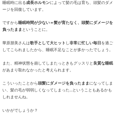
睡眠時に出る
成長ホルモン
によって髪の毛は育ち、頭髪のダメ
ージを回復しています。
ですから
睡眠時間が少ない＝髪が育たなく、頭髪にダメージを
負ったまま
ということに。
華原朋美さんは
歌手として大ヒット
し
非常に忙しい毎日
を過ご
してこられましたから、睡眠不足なことが多かったでしょう。
また、精神状態を崩してしまたっときもグッスリと
良質な睡眠
があまり取れなかったと考えられます。
こういったことから
頭髪にダメージを負ったまま
になってしま
い、髪の毛が弱弱しくなってしまった…ということもあるかも
しれませんね。
いかがでしょうか？