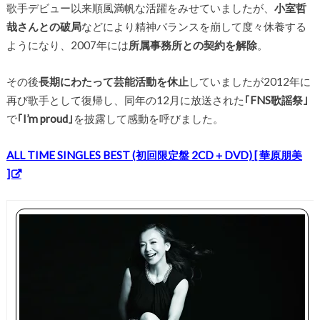
歌手デビュー以来順風満帆な活躍をみせていましたが、
小室哲
哉さんとの破局
などにより精神バランスを崩して度々休養する
ようになり、2007年には
所属事務所との契約を解除
。
その後
長期にわたって芸能活動を休止
していましたが2012年に
再び歌手として復帰し、同年の12月に放送された
｢FNS歌謡祭｣
で
｢I’m proud｣
を披露して感動を呼びました。
ALL TIME SINGLES BEST (初回限定盤 2CD＋DVD) [ 華原朋美
]