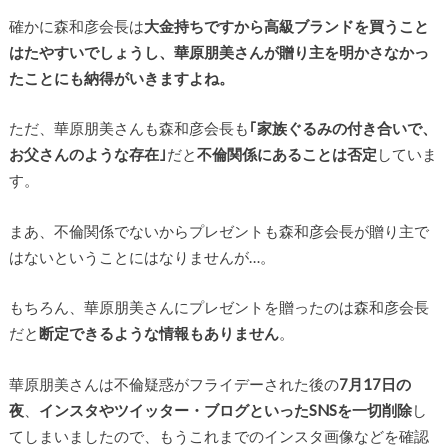
確かに森和彦会長は
大金持ち
ですから高級ブランドを買うこと
はたやすいでしょうし、華原朋美さんが
贈り主を明かさなかっ
た
ことにも納得がいきますよね。
ただ、華原朋美さんも森和彦会長も
｢家族ぐるみの付き合いで、
お父さんのような存在｣
だと
不倫関係にあることは否定
していま
す。
まあ、不倫関係でないからプレゼントも森和彦会長が贈り主で
はないということにはなりませんが…。
もちろん、華原朋美さんにプレゼントを贈ったのは森和彦会長
だと
断定できるような情報もありません
。
華原朋美さんは不倫疑惑がフライデーされた後の
7月17日の
夜
、
インスタやツイッター・ブログといったSNSを一切削除
し
てしまいましたので、もうこれまでのインスタ画像などを確認