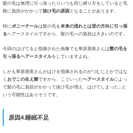
髪の毛は無理に引っ張ったりいつも同じ縛り方をしていると毛
根に負担がかかって
抜け毛の原因
となることがあります。
特に
ポニーテール
は髪の毛を
本来の流れとは逆の方向に引っ張
る
ヘアースタイルですから、髪の毛への負担は大きいのです。
今回のはげてると指摘された画像でも華原朋美さんは
髪の毛を
引っ張るヘアースタイル
をしていますよね。
しかも華原朋美さんがはげを指摘されるのがつむじとかではな
く
おでこの生え際
ですから、こういった
ヘアースタイル
によっ
て髪の毛に負担がかかって抜け毛が増え、はげてしまった…と
いう可能性はありそうです。
原因4.睡眠不足