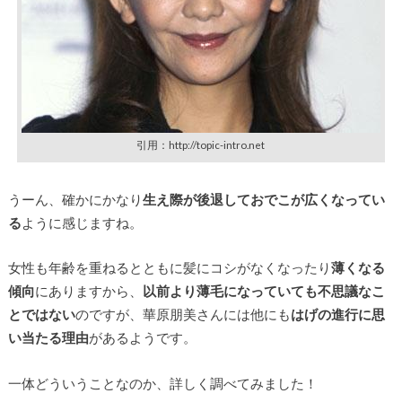
引用：http://topic-intro.net
うーん、確かにかなり
生え際が後退しておでこが広くなってい
る
ように感じますね。
女性も年齢を重ねるとともに髪にコシがなくなったり
薄くなる
傾向
にありますから、
以前より薄毛になっていても不思議なこ
とではない
のですが、華原朋美さんには他にも
はげの進行に思
い当たる理由
があるようです。
一体どういうことなのか、詳しく調べてみました！