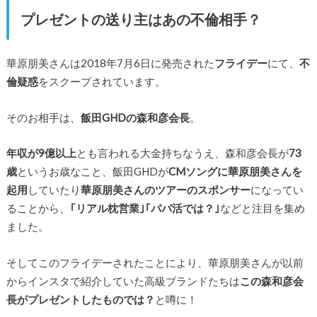
プレゼントの送り主はあの不倫相手？
華原朋美さんは2018年7月6日に発売された
フライデー
にて、
不
倫疑惑
をスクープされています。
そのお相手は、
飯田GHDの森和彦会長
。
年収が9億以上
とも言われる大金持ちなうえ、森和彦会長が
73
歳
というお歳なこと、飯田GHDが
CMソングに華原朋美さんを
起用
していたり
華原朋美さんのツアーのスポンサー
になってい
ることから、
｢リアル枕営業｣｢パパ活では？｣
などと注目を集め
ました。
そしてこのフライデーされたことにより、華原朋美さんが以前
からインスタで紹介していた高級ブランドたちは
この森和彦会
長がプレゼントしたものでは？
と噂に！