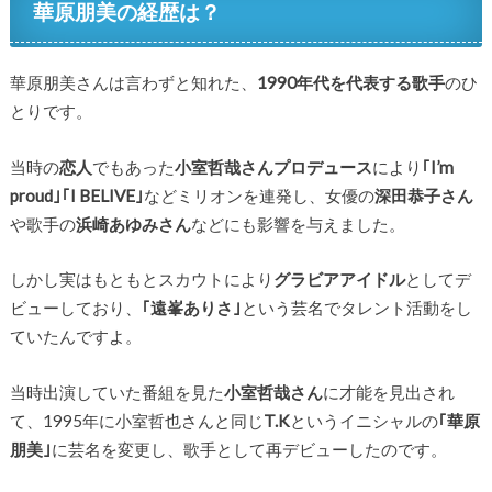
華原朋美の経歴は？
華原朋美さんは言わずと知れた、
1990年代を代表する歌手
のひ
とりです。
当時の
恋人
でもあった
小室哲哉さんプロデュース
により
｢I’m
proud｣｢I BELIVE｣
などミリオンを連発し、女優の
深田恭子さん
や歌手の
浜崎あゆみさん
などにも影響を与えました。
しかし実はもともとスカウトにより
グラビアアイドル
としてデ
ビューしており、
｢遠峯ありさ｣
という芸名でタレント活動をし
ていたんですよ。
当時出演していた番組を見た
小室哲哉さん
に才能を見出され
て、1995年に小室哲也さんと同じ
T.K
というイニシャルの
｢華原
朋美｣
に芸名を変更し、歌手として再デビューしたのです。