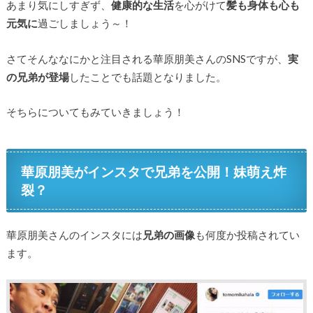
あまり気にしすぎず、
健康的な生活
を心がけて
髪も身体も心も
元気に
過ごしましょう～！
さてそんななにかと注目される華原朋美さんのSNSですが、
実
の兄弟が登場
したことでも話題となりました。
そちらについてもみていきましょう！
華原朋美がインスタで兄弟を公開！妹萌え炸
裂？
華原朋美さんのインスタには
兄弟の画像
も何度か投稿されてい
ます。