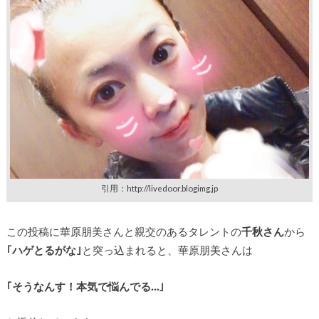
引用：http://livedoor.blogimg.jp
この投稿に華原朋美さんと親交のあるタレントの
千秋さん
から
｢ハゲとるがな｣
と突っ込まれると、華原朋美さんは
｢そうなんす！本気で悩んでる…｣