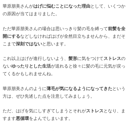
華原朋美さんが
はげに悩むことになった理由
として、いくつか
の原因が当てはまりました。
ただ華原朋美さんの場合は思いっきり髪の毛を縛って
前髪を全
開にする
などしなければはげが全然目立ちませんから、まだそ
こまで
深刻ではない
と思います。
これ以上はげが進行しないよう、
髪形
に気をつけて
ストレス
の
ない
ゆったりとした生活
が送れると徐々に髪の毛に元気が戻っ
てくるかもしれませんね。
華原朋美さんのように
薄毛が気になるようになってきた
という
方は、ぜひ先述した点を注意してみましょう。
ただ、はげを気にしすぎてしまうとそれが
ストレス
となり、ま
すます
悪循環
をよんでしまいます。