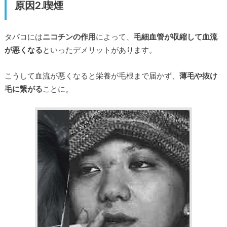
原因2.喫煙
タバコには
ニコチンの作用
によって、
毛細血管が収縮して血流
が悪くなる
といったデメリットがあります。
こうして血流が悪くなると栄養が毛根まで届かず、
薄毛や抜け
毛に繋がる
ことに。