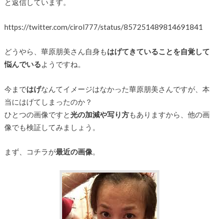
と返信しています。
https://twitter.com/cirol777/status/857251489814691841
どうやら、華原朋美さん自身も
はげてきていることを自覚して
悩んでいる
ようですね。
今まで
はげ
なんてイメージはなかった華原朋美さんですが、本
当にはげてしまったのか？
ひとつの画像ですと
光の加減や写り方
もありますから、他の画
像でも検証してみましょう。
まず、コチラが
最近の画像
。