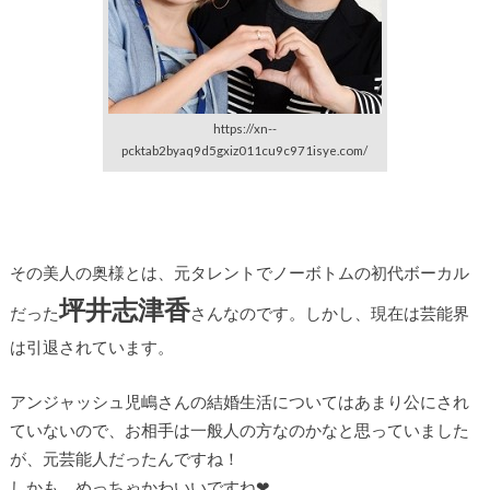
https://xn--
pcktab2byaq9d5gxiz011cu9c971isye.com/
その美人の奥様とは、元タレントでノーボトムの初代ボーカル
坪井志津香
だった
さんなのです。しかし、現在は芸能界
は引退されています。
アンジャッシュ児嶋さんの結婚生活についてはあまり公にされ
ていないので、お相手は一般人の方なのかなと思っていました
が、元芸能人だったんですね！
しかも、めっちゃかわいいですね❤