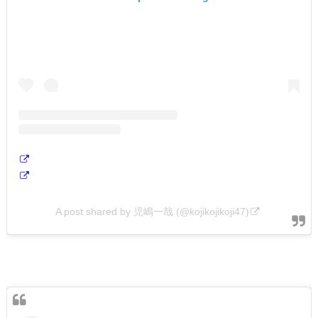
A post shared by 児嶋一哉 (@kojikojikoji47)