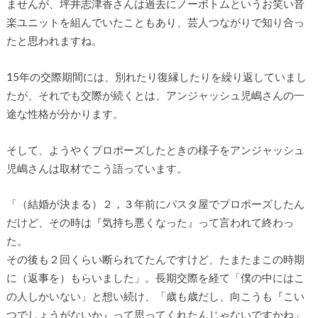
ませんが、坪井志津香さんは過去にノーボトムというお笑い音
楽ユニットを組んでいたこともあり、芸人つながりで知り合っ
たと思われますね。
15年の交際期間には、別れたり復縁したりを繰り返していまし
たが、それでも交際が続くとは、アンジャッシュ児嶋さんの一
途な性格が分かります。
そして、ようやくプロポーズしたときの様子をアンジャッシュ
児嶋さんは取材でこう語っています。
「（結婚が決まる）２，３年前にパスタ屋でプロポーズしたん
だけど、その時は『気持ち悪くなった』って言われて終わっ
た。
その後も２回くらい断られてたんですけど、たまたまこの時期
に（返事を）もらいました」。長期交際を経て「僕の中にはこ
の人しかいない」と想い続け、「歳も歳だし、向こうも『こい
つでしょうがないか』って思ってくれたんじゃないですかね」