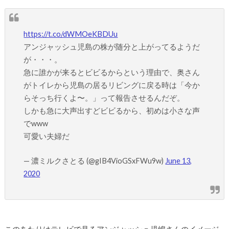
https://t.co/dWMOeKBDUu
アンジャッシュ児島の株が随分と上がってるようだ
が・・・。
急に誰かが来るとビビるからという理由で、奥さん
がトイレから児島の居るリビングに戻る時は「今か
らそっち行くよ〜。」って報告させるんだぞ。
しかも急に大声出すどビビるから、初めは小さな声
でwww
可愛い夫婦だ
— 濃ミルクさとる (@gIB4VioGSxFWu9w)
June 13,
2020
このあたりはテレビで見るアンジャッシュ児嶋さんのイメージ