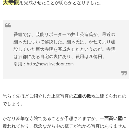
大寺院
を完成させたことが明らかとなりました。
番組では、芸能リポーターの井上公造氏が、最近の
細木氏について解説した。細木氏は、かねてより建
設していた巨大寺院を完成させたというのだ。寺院
は京都にある自宅の裏にあり、費用は70億円。
引用：http://news.livedoor.com
恐らく先ほどご紹介した上空写真の
左側の敷地
に建てられたの
でしょう。
かなり豪華な寺院であることが予想されますが、
一面高い壁
に
覆われており、残念ながら中の様子がわかる写真はありません