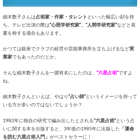
細木数子さんは
占術家・作家・タレント
といった幅広い顔を持
ち、テレビ出演の際は
”心照学研究家”、”人間学研究家”
などと肩
書を称する場合もあります。
かつては銀座でクラブの経営や芸能事務所を立ち上げるなど
実
業家
でもあったのだとか。
そんな細木数子さんを一躍有名にしたのは、
”六星占術”
ですよ
ね。
細木数子さんといえば、やはり
”占い師”
というイメージを持って
いる方が多いのではないでしょうか？
1982年に独自の研究で編み出したとされる
“六星占術”
という占
いに関する本を出版すると、3年後の1985年に出版した
「運命
を読む六星占術入門」
がベストセラーに！