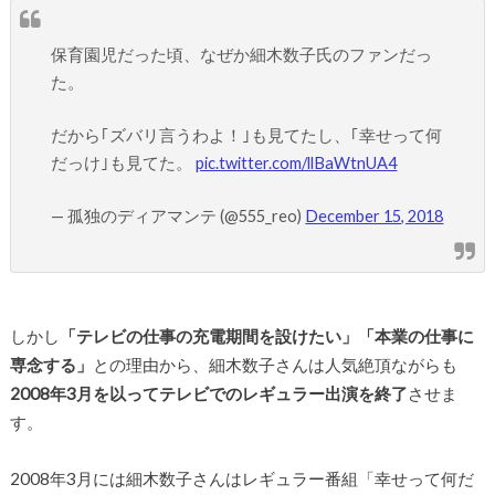
保育園児だった頃、なぜか細木数子氏のファンだっ
た。
だから｢ズバリ言うわよ！｣も見てたし、｢幸せって何
だっけ｣も見てた。
pic.twitter.com/llBaWtnUA4
— 孤独のディアマンテ (@555_reo)
December 15, 2018
しかし
「テレビの仕事の充電期間を設けたい」「本業の仕事に
専念する」
との理由から、細木数子さんは人気絶頂ながらも
2008年3月を以ってテレビでのレギュラー出演を終了
させま
す。
2008年3月には細木数子さんはレギュラー番組「幸せって何だ