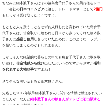
ちなみに細木数子さんはその後島倉千代子さんの興行権をレコ
ード会社の
日本コロムビア
に渡し、トレードマネーとして
2億円
もしっかり受け取ったようですよ。
もともと人を疑うことをせず
お人好し
だと言われていた島倉千
代子さんは、借金取りに追われる日々から救ってくれた細木数
子さんに
感謝し信用しきっていた
ために、このようなトラブル
を招いてしまったのかもしれません。
しかしそんな絶望的な暮らしの中でも島倉千代子さんは歌を歌
い続け、
借金地獄から抜け出した
というのですからさすが
昭和
を代表する大物歌手
ですよね！
さてそんな黒い話もある細木数子さん。
先述した2017年以降細木数子さんに関する情報は報道されてい
ませんが、なんと
細木数子さんの娘さんがテレビに初出演する