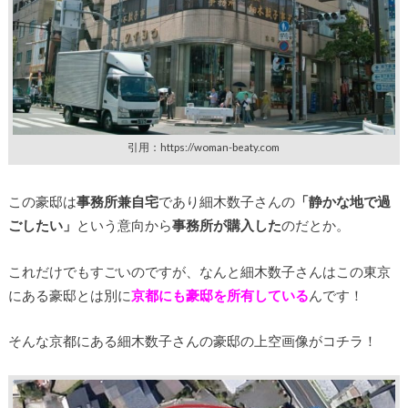
引用：https://woman-beaty.com
この豪邸は
事務所兼自宅
であり細木数子さんの
「静かな地で過
ごしたい」
という意向から
事務所が購入した
のだとか。
これだけでもすごいのですが、なんと細木数子さんはこの東京
にある豪邸とは別に
京都にも豪邸を所有している
んです！
そんな京都にある細木数子さんの豪邸の上空画像がコチラ！