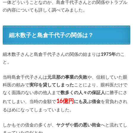
一体どういうことなのか、島倉千代子さんとの関係やトラブル
の内容についても詳しく調べてみました。
細木数子と島倉千代子の関係は？
細木数子さんと島倉千代子さんの関係の始まりは
1975年
のこ
と。
当時島倉千代子さんは
元旦那の事業の失敗
や、信頼していた眼
科医の頼みで
実印を貸してしまった
ことにより、眼科医だけで
なく面識のない赤の他人まで
数多くの人々の保証人
に勝手にさ
16億円
れてしまい、当時の金額で
にも及ぶ借金
を背負わされ
るはめになってしまっていました。
しかもその借金の多くが、
ヤクザ
や
筋の悪い街金
へと流れてし
まっていたのだとか。