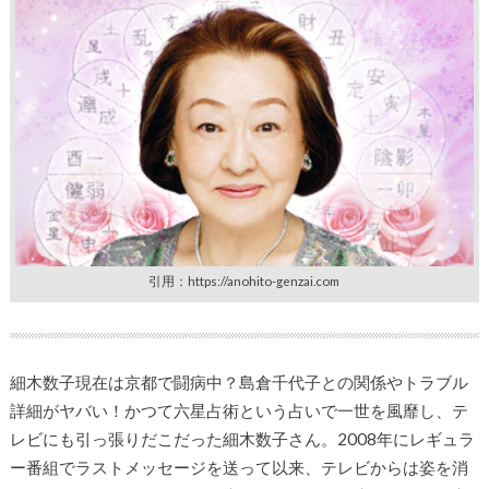
引用：https://anohito-genzai.com
細木数子現在は京都で闘病中？島倉千代子との関係やトラブル
詳細がヤバい！かつて六星占術という占いで一世を風靡し、テ
レビにも引っ張りだこだった細木数子さん。2008年にレギュラ
ー番組でラストメッセージを送って以来、テレビからは姿を消