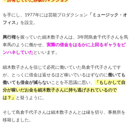
を手にし、1977年には芸能プロダクション
「ミュージック・オ
フィス」
を設立。
興行権
を握っていた細木数子さんは、3年間島倉千代子さんを馬
車馬のように働かせ、
実際の借金をはるかに上回るギャラをピ
ンハネしていた
といいます。
細木数子さんを信じて必死に働いていた島倉千代子さんです
が、とっくに借金は返せるほど稼いでいるはずなのに
働いても
働いても借金が減らない
ことを不思議に思い、
「もしかして自
分が稼いだお金を細木数子さんに持ち逃げされているので
は？」
と疑うように。
そして島倉千代子さんは細木数子さんとは縁を切り、事務所を
移籍しました。