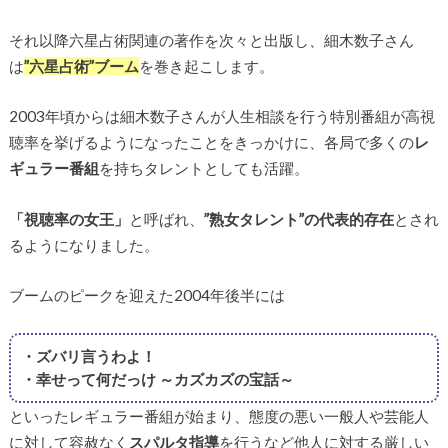
それ以降六星占術関連の著作を次々と出版し、細木数子さん
は
”六星占術”
ブーム
を巻き起こします。
2003年頃からは細木数子さんが人生相談を行う特別番組が高視
聴率を挙げるようになったことをきっかけに、各局で多くの
レ
ギュラー番組
を持ちタレントとしても活躍。
「視聴率の女王」
と呼ばれ、
”熟女タレント”の代表的存在
とされ
るようになりました。
ブームのピークを迎えた2004年後半には
・ズバリ言うわよ！
・幸せって何だっけ ～カズカズの宝話～
といったレギュラー番組が始まり、態度の悪い一般人や芸能人
に対して容赦なく
スパルタ指導
を行うなど他人に対する厳しい