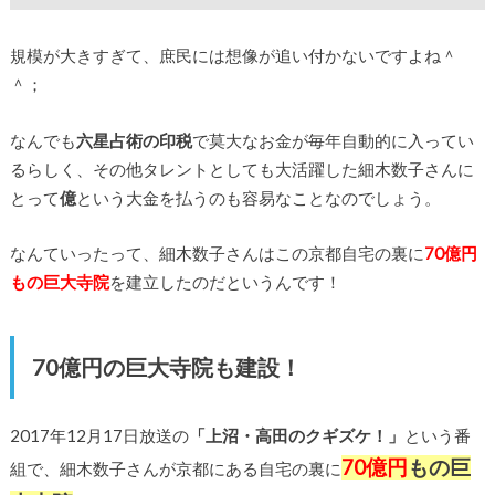
規模が大きすぎて、庶民には想像が追い付かないですよね＾
＾；
なんでも
六星占術の印税
で莫大なお金が毎年自動的に入ってい
るらしく、その他タレントとしても大活躍した細木数子さんに
とって
億
という大金を払うのも容易なことなのでしょう。
なんていったって、細木数子さんはこの京都自宅の裏に
70億円
もの巨大寺院
を建立したのだというんです！
70億円の巨大寺院も建設！
2017年12月17日放送の
「上沼・高田のクギズケ！」
という番
70億円
もの巨
組で、細木数子さんが京都にある自宅の裏に