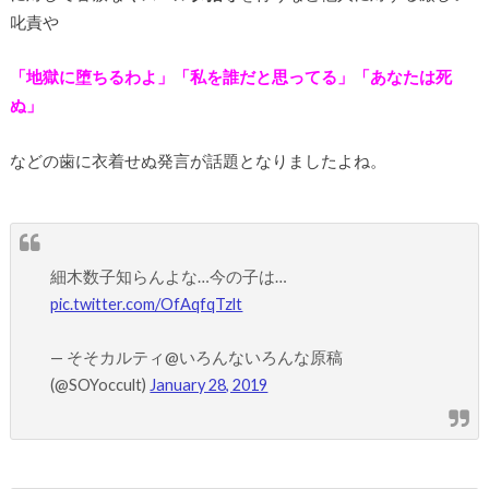
叱責や
「地獄に堕ちるわよ」「私を誰だと思ってる」「あなたは死
ぬ」
などの歯に衣着せぬ発言が話題となりましたよね。
細木数子知らんよな…今の子は…
pic.twitter.com/OfAqfqTzlt
— そそカルティ@いろんないろんな原稿
(@SOYoccult)
January 28, 2019