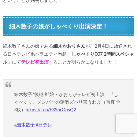
ということが判明しました！
細木数子の娘がしゃべくり出演決定！
細木数子さんの娘である
細木かおりさん
が、2月4日に放送され
る日本テレビ系バラエティ番組
「しゃべくり007 2時間スペシャ
ル」
にて
テレビ初出演
することが明らかになりました！
細木数子“後継者”娘・かおりがテレビ初出演 『し
ゃべくり』メンバーの運勢ズバリ言うわよ（写真 全
3枚）
https://t.co/FXSprOpsQ2
#細木数子
#日テレ