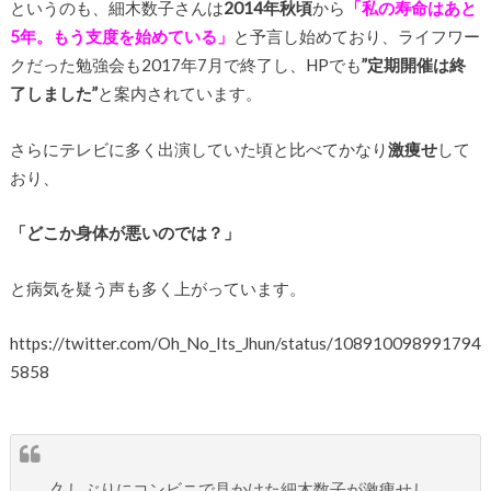
というのも、細木数子さんは
2014年秋頃
から
「私の寿命はあと
5年。もう支度を始めている」
と予言し始めており、ライフワー
クだった勉強会も2017年7月で終了し、HPでも
”定期開催は終
了しました”
と案内されています。
さらにテレビに多く出演していた頃と比べてかなり
激痩せ
して
おり、
「どこか身体が悪いのでは？」
と病気を疑う声も多く上がっています。
https://twitter.com/Oh_No_Its_Jhun/status/108910098991794
5858
久しぶりにコンビニで見かけた細木数子が激痩せし