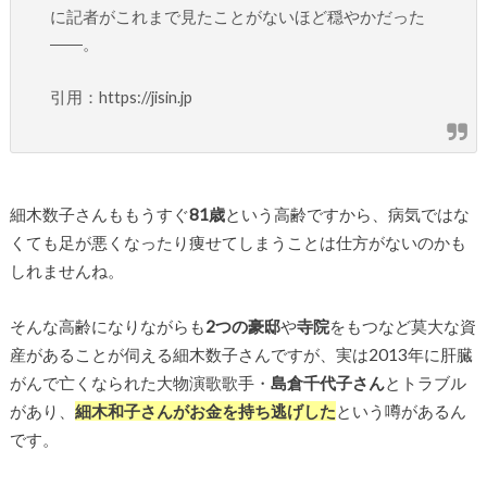
に記者がこれまで見たことがないほど穏やかだった
――。
引用：https://jisin.jp
細木数子さんももうすぐ
81歳
という高齢ですから、病気ではな
くても足が悪くなったり痩せてしまうことは仕方がないのかも
しれませんね。
そんな高齢になりながらも
2つの豪邸
や
寺院
をもつなど莫大な資
産があることが伺える細木数子さんですが、実は2013年に肝臓
がんで亡くなられた大物演歌歌手・
島倉千代子さん
とトラブル
があり、
細木和子さんがお金を持ち逃げした
という噂があるん
です。