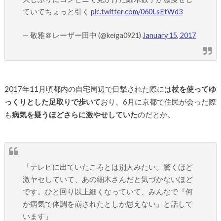
ていてちょっと引く
pic.twitter.com/060LsEtWd3
— 敬雅＠レーザー田中 (@keiga0921)
January 15, 2017
2017年11月頃都内の自宅周辺で目撃された際には
杖を使ってゆ
っくりとした足取りで歩いて
おり、6月に京都で住民が会った際
も
病気を疑うほどさらに激やせしていた
のだとか。
「テレビに出ていたころとは別人みたい。驚くほど
激ヤセしていて、あの細木さんだと気づかないほど
です。ひと回り以上細くなっていて、みんなで『何
か病気で体調を崩されたとしか思えない』と話して
います」