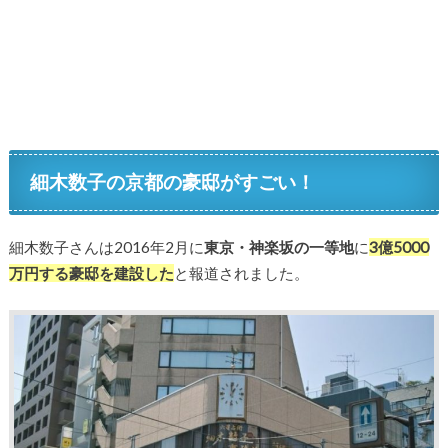
細木数子の京都の豪邸がすごい！
細木数子さんは2016年2月に
東京・神楽坂の一等地
に
3億5000
万円する豪邸を建設した
と報道されました。