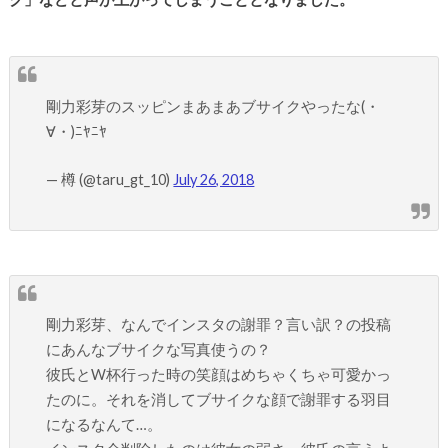
剛力彩芽のスッピンまあまあブサイクやったな(・
∀・)ﾆﾔﾆﾔ
— 樽 (@taru_gt_10)
July 26, 2018
剛力彩芽、なんでインスタの謝罪？言い訳？の投稿
にあんなブサイクな写真使うの？
彼氏とW杯行った時の笑顔はめちゃくちゃ可愛かっ
たのに。それを消してブサイクな顔で謝罪する羽目
になるなんて…。