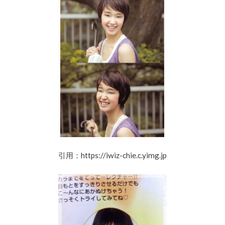
引用：https://iwiz-chie.c.yimg.jp