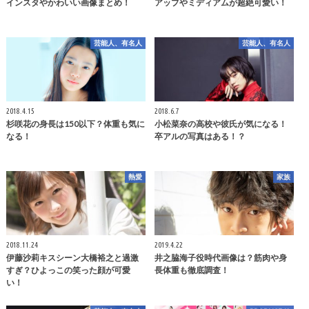
インスタやかわいい画像まとめ！
アップやミディアムが超絶可愛い！
芸能人、有名人
芸能人、有名人
2018.4.15
2018.6.7
杉咲花の身長は150以下？体重も気に
小松菜奈の高校や彼氏が気になる！
なる！
卒アルの写真はある！？
熱愛
家族
2018.11.24
2019.4.22
伊藤沙莉キスシーン大橋裕之と過激
井之脇海子役時代画像は？筋肉や身
すぎ？ひよっこの笑った顔が可愛
長体重も徹底調査！
い！