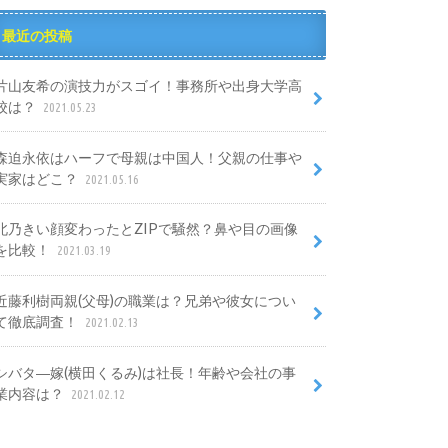
最近の投稿
片山友希の演技力がスゴイ！事務所や出身大学高
校は？
2021.05.23
森迫永依はハーフで母親は中国人！父親の仕事や
実家はどこ？
2021.05.16
北乃きい顔変わったとZIPで騒然？鼻や目の画像
を比較！
2021.03.19
近藤利樹両親(父母)の職業は？兄弟や彼女につい
て徹底調査！
2021.02.13
シバタ―嫁(横田くるみ)は社長！年齢や会社の事
業内容は？
2021.02.12