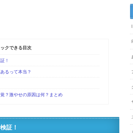
リックできる目次
検証！
コがあるって本当？
？
コ発覚？激やせの原因は何？まとめ
で検証！