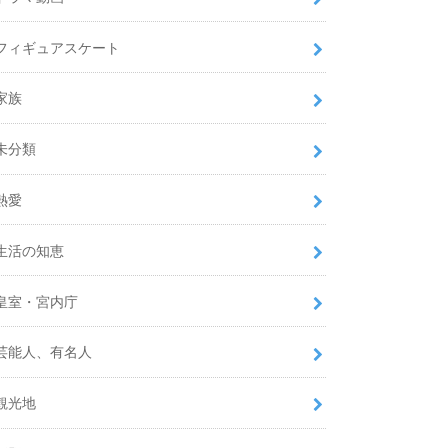
フィギュアスケート
家族
未分類
熱愛
生活の知恵
皇室・宮内庁
芸能人、有名人
観光地