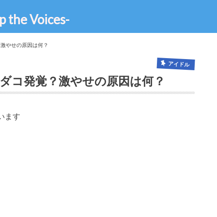
e Voices-
覚？激やせの原因は何？
アイドル
吐きダコ発覚？激やせの原因は何？
います