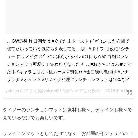
. . GW最後 昨日朝食は #ぐでたまトースト ( ​´⚰︎` ​)🍳 まだ布団で
寝てたいっていう気持ちを表してる…😂 . #ポトフ は夜に#シチ
ュー にリメイク🌙*ﾟ パン派だからパンの1日も︎☺💯 百均のラン
チョンマット可愛くて集めたくなった🔅 . . #おうちごはん #ぐで
たま #キャラごはん #桃ムース #朝食🍴 #金目鯛の煮付け #ツナ
サラダ #オムレツ #リメイク料理 #ランチョンマットは100均
yukinei☺︎
さん(@yukinei217)がシェアした投稿 –
2018年 5月月7日午前6時38分PDT
ダイソーのランチョンマットは素材も様々、デザインも様々で
見ているだけでも楽しいです。
ランチョンマットとしてだけでなく、お部屋のインテリアの一