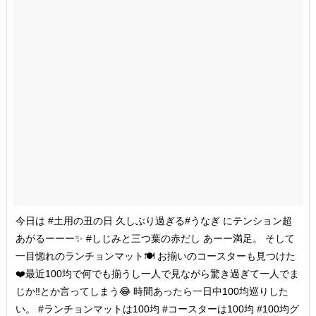
今日は #土用の丑の日 久しぶり過ぎる#うなぎ にテンション超
あがるーーー✨ #しじみと三つ葉の赤だし あーー満足。 そして
一目惚れのランチョンマット🍽 お揃いのコースターも見つけた
❤️最近100均で何でも揃うし一人で見ながら驚き過ぎて一人でま
じか‼️とか言ってしまう😂 時間あったら一日中100均巡りした
い。 #ランチョンマットは100均 #コースターは100均 #100均グ