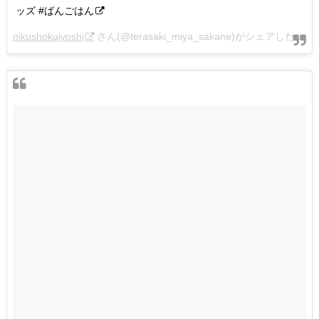
ッズ #ばんごはん
nikushokujyoshi
さん(@terasaki_miya_sakane)がシェアした投稿 –