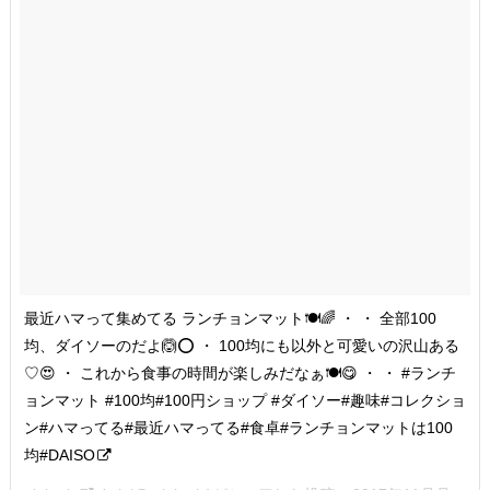
最近ハマって集めてる ランチョンマット🍽🌈 ・ ・ 全部100
均、ダイソーのだよ🙆⭕️ ・ 100均にも以外と可愛いの沢山ある
♡😍 ・ これから食事の時間が楽しみだなぁ🍽😋 ・ ・ #ランチ
ョンマット #100均#100円ショップ #ダイソー#趣味#コレクショ
ン#ハマってる#最近ハマってる#食卓#ランチョンマットは100
均#DAISO