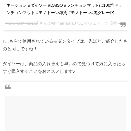
ネーション #ダイソー #DAISO #ランチョンマットは100均 #ラ
ンチョンマット #モノトーン雑貨 #モノトーン#黒グレー
Mayumi Mihara
さん(@mihamama0731)がシェアした投稿 –
201
↑こちらで使用されているモダンタイプは、先ほどご紹介したも
のと同じですね！
ダイソーは、商品の入れ替えも早いので見つけて気に入ったら
すぐ購入することをおススメします♪