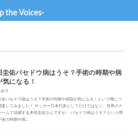
e Voices-
田圭佑バセドウ病はうそ？手術の時期や病
が気になる！
.05.17
圭佑バセドウ病はうそ？手術の時期や病院が気になる！という噂につ
調査してみました！ サッカー日本代表としてだけではなく、世界のク
チームで活躍する本田圭佑さんですが、 バセドウ病はうそ？という噂
手術の時期や病…