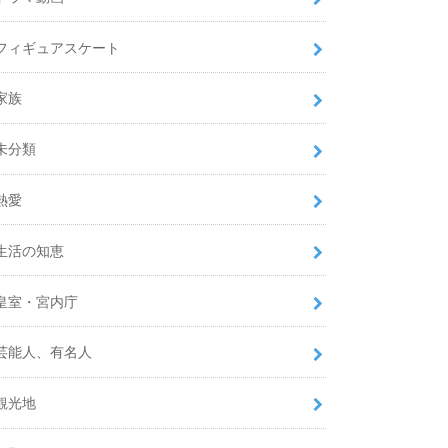
フィギュアスケート
家族
未分類
熱愛
生活の知恵
皇室・宮内庁
芸能人、有名人
観光地