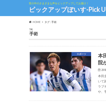
世の中のさまざまな声をピックアップしてお届け！
ピックアップぼいす-Pick Up th
HOME
タグ : 手術
TAG
手術
本
スポーツ
院
2018
本田
いて
ラブ
や、