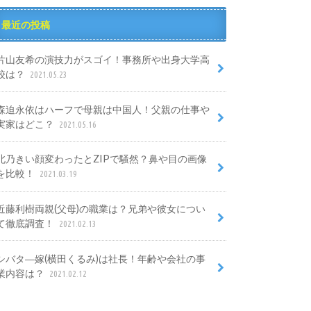
最近の投稿
片山友希の演技力がスゴイ！事務所や出身大学高
校は？
2021.05.23
森迫永依はハーフで母親は中国人！父親の仕事や
実家はどこ？
2021.05.16
北乃きい顔変わったとZIPで騒然？鼻や目の画像
を比較！
2021.03.19
近藤利樹両親(父母)の職業は？兄弟や彼女につい
て徹底調査！
2021.02.13
シバタ―嫁(横田くるみ)は社長！年齢や会社の事
業内容は？
2021.02.12