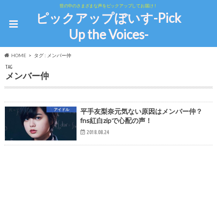
世の中のさまざまな声をピックアップしてお届け！
ピックアップぼいす-Pick
Up the Voices-
HOME
タグ : メンバー仲
TAG
メンバー仲
アイドル
平手友梨奈元気ない原因はメンバー仲？
fns紅白zipで心配の声！
2018.08.24